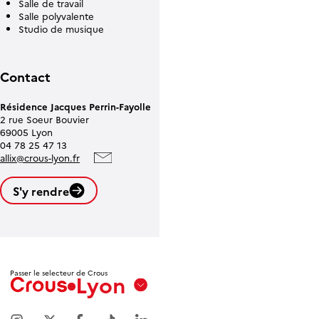
Salle de travail
Salle polyvalente
Studio de musique
Contact
Résidence Jacques Perrin-Fayolle
2 rue Soeur Bouvier
69005 Lyon
04 78 25 47 13
allix@crous-lyon.fr
S'y rendre
Leaflet
| ©
OpenStreetMap contributors
Passer le selecteur de Crous
Lyon
Aix
Marseille