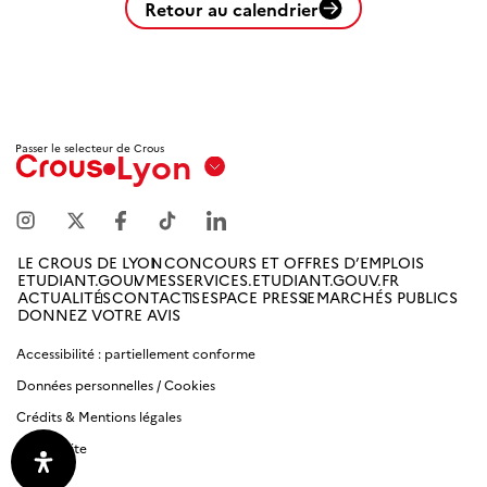
Retour au calendrier
Passer le selecteur de Crous
Lyon
Aix
Marseille
Avignon
LE CROUS DE LYON
CONCOURS ET OFFRES D’EMPLOIS
ETUDIANT.GOUV
MESSERVICES.ETUDIANT.GOUV.FR
Amiens
ACTUALITÉS
CONTACTS
ESPACE PRESSE
MARCHÉS PUBLICS
DONNEZ VOTRE AVIS
Picardie
Accessibilité : partiellement conforme
Antilles
Données personnelles / Cookies
Guyane
Crédits & Mentions légales
Plan du site
Bordeaux-
Aquitaine