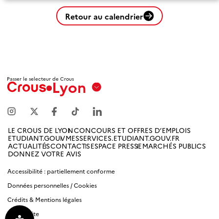
Retour au calendrier
Passer le selecteur de Crous
Lyon
Aix
Marseille
Avignon
LE CROUS DE LYON
CONCOURS ET OFFRES D’EMPLOIS
ETUDIANT.GOUV
MESSERVICES.ETUDIANT.GOUV.FR
Amiens
ACTUALITÉS
CONTACTS
ESPACE PRESSE
MARCHÉS PUBLICS
DONNEZ VOTRE AVIS
Picardie
Accessibilité : partiellement conforme
Antilles
Données personnelles / Cookies
Guyane
Crédits & Mentions légales
Plan du site
Bordeaux-