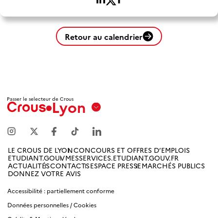
Retour au calendrier
Passer le selecteur de Crous
Lyon
Aix
Marseille
Avignon
LE CROUS DE LYON
CONCOURS ET OFFRES D’EMPLOIS
ETUDIANT.GOUV
MESSERVICES.ETUDIANT.GOUV.FR
Amiens
ACTUALITÉS
CONTACTS
ESPACE PRESSE
MARCHÉS PUBLICS
DONNEZ VOTRE AVIS
Picardie
Accessibilité : partiellement conforme
Antilles
Données personnelles / Cookies
Guyane