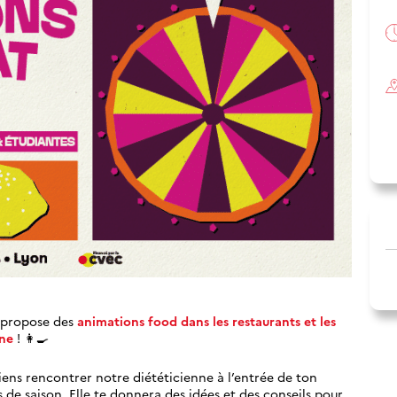
e propose des
animations food dans les restaurants et les
nne
! 👩‍🍳
viens rencontrer notre diététicienne à l’entrée de ton
s de saison. Elle te donnera des idées et des conseils pour