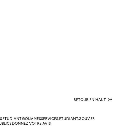
RETOUR EN HAUT
S
ETUDIANT.GOUV
MESSERVICES.ETUDIANT.GOUV.FR
UBLICS
DONNEZ VOTRE AVIS