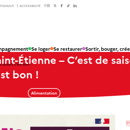
T.GOUV.fr
ACCESSIBILITÉ
ompagnement
Se loger
Se restaurer
Sortir, bouger, crée
nt-Étienne – C’est de sais
saison, c’est bon !
est bon !
Alimentation