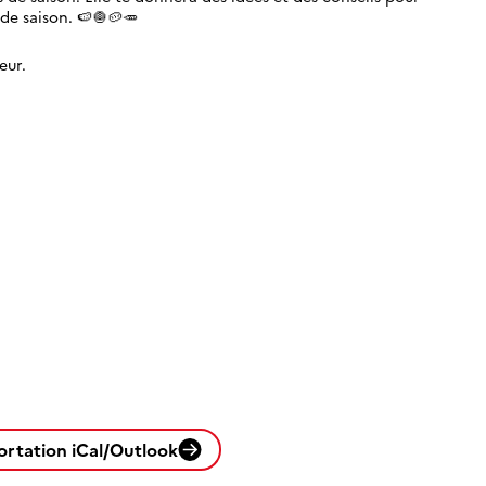
saison. 🍉​​🧅​🥔​🥕​
eur.
ortation iCal/Outlook